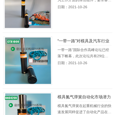
正确的安装和使用，才能确保其安
日期：2021-10-26
全...
[详情]
“一带一路”对模具及汽车行业
的发展影响
一带一路”国际合作高峰论坛已经
落下帷幕，此次论坛共有29位外
国元首和政府首脑前来参会，汇
日期：2021-10-26
聚...
[详情]
模具氮气弹簧自动化市场潜力
巨大
模具氮气弹簧在起重机械行业的快
速发展同样促进了自动化产品在该