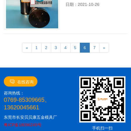
行业的应用。受世界经济危机影
日期：2021-10-26
响，全球经济呈...
[详情]
«
1
2
3
4
5
6
7
»
在线咨询
咨询热线：
0769-85309665、
13620045661
东莞市长安贝贝康五金模具厂
粤ICP备18096249号
手机扫一扫